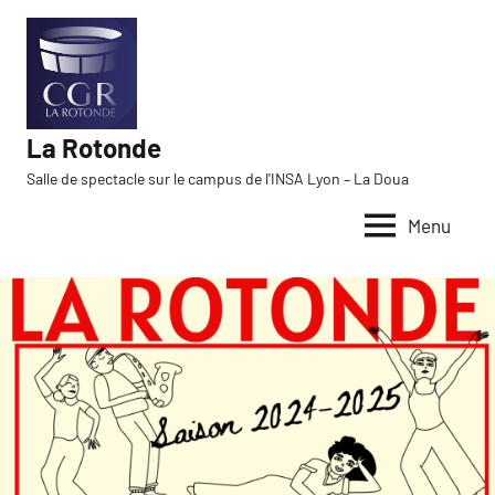
Aller
au
contenu
La Rotonde
Salle de spectacle sur le campus de l'INSA Lyon – La Doua
Menu