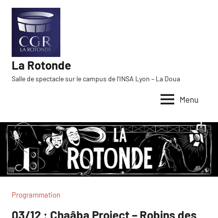
Aller
au
contenu
La Rotonde
Salle de spectacle sur le campus de l'INSA Lyon – La Doua
Menu
Programmation
03/12 : Chaâba Project – Robins des