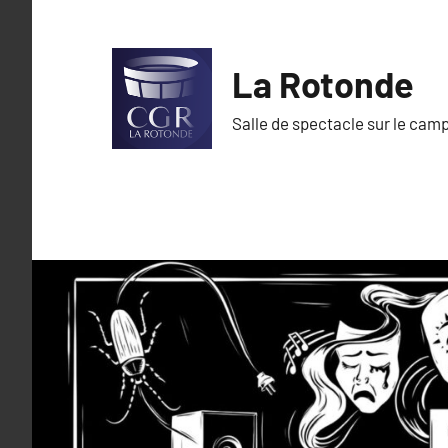
Aller
au
contenu
La Rotonde
Salle de spectacle sur le cam